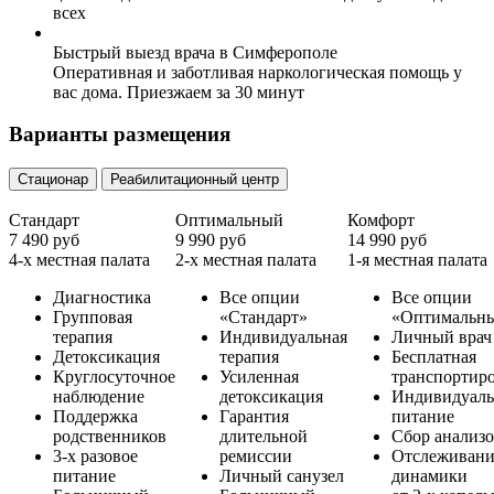
всех
Быстрый выезд врача в Симферополе
Оперативная и заботливая наркологическая помощь у
вас дома. Приезжаем за 30 минут
Варианты размещения
Стационар
Реабилитационный центр
Стандарт
Оптимальный
Комфорт
7 490 руб
9 990 руб
14 990 руб
4-х местная палата
2-х местная палата
1-я местная палата
Диагностика
Все опции
Все опции
Групповая
«Стандарт»
«Оптимальн
терапия
Индивидуальная
Личный врач
Детоксикация
терапия
Бесплатная
Круглосуточное
Усиленная
транспортир
наблюдение
детоксикация
Индивидуаль
Поддержка
Гарантия
питание
родственников
длительной
Сбор анализ
3-х разовое
ремиссии
Отслеживани
питание
Личный санузел
динамики