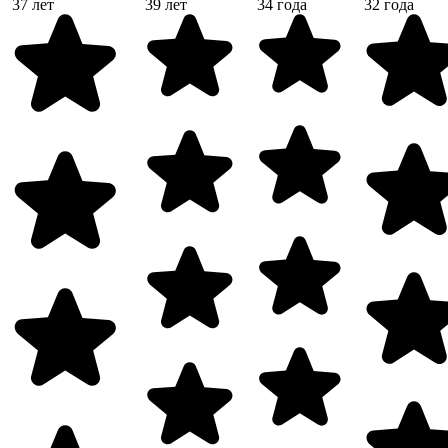
37 лет
39 лет
34 года
32 года