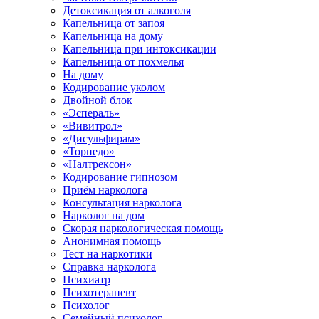
Детоксикация от алкоголя
Капельница от запоя
Капельница на дому
Капельница при интоксикации
Капельница от похмелья
На дому
Кодирование уколом
Двойной блок
«Эспераль»
«Вивитрол»
«Дисульфирам»
«Торпедо»
«Налтрексон»
Кодирование гипнозом
Приём нарколога
Консультация нарколога
Нарколог на дом
Скорая наркологическая помощь
Анонимная помощь
Тест на наркотики
Справка нарколога
Психиатр
Психотерапевт
Психолог
Семейный психолог