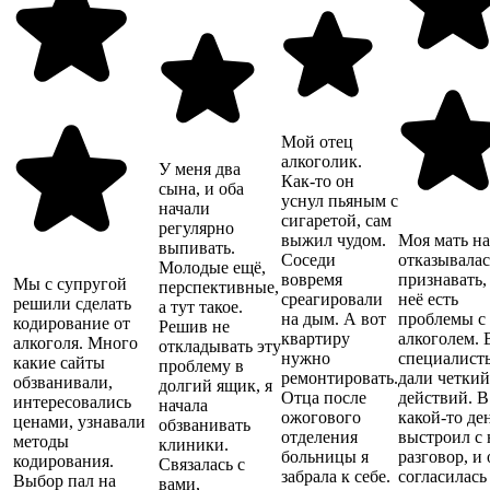
Мой отец
алкоголик.
У меня два
Как-то он
сына, и оба
уснул пьяным с
начали
сигаретой, сам
регулярно
выжил чудом.
Моя мать на
выпивать.
Соседи
отказывалас
Молодые ещё,
вовремя
признавать,
Мы с супругой
перспективные,
среагировали
неё есть
решили сделать
а тут такое.
на дым. А вот
проблемы с
кодирование от
Решив не
квартиру
алкоголем.
алкоголя. Много
откладывать эту
нужно
специалист
какие сайты
проблему в
ремонтировать.
дали четкий
обзванивали,
долгий ящик, я
Отца после
действий. В
интересовались
начала
ожогового
какой-то де
ценами, узнавали
обзванивать
отделения
выстроил с 
методы
клиники.
больницы я
разговор, и
кодирования.
Связалась с
забрала к себе.
согласилась
Выбор пал на
вами,