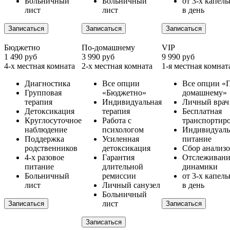
Больничный
Больничный
от 3-х капел
лист
лист
в день
Записаться
Записаться
Записаться
Бюджетно
По-домашнему
VIP
1 490 руб
3 990 руб
9 990 руб
4-х местная комната
2-х местная комната
1-я местная комнат
Диагностика
Все опции
Все опции «
Групповая
«Бюджетно»
домашнему»
терапия
Индивидуальная
Личный врач
Детоксикация
терапия
Бесплатная
Круглосуточное
Работа с
транспортир
наблюдение
психологом
Индивидуаль
Поддержка
Усиленная
питание
родственников
детоксикация
Сбор анализ
4-х разовое
Гарантия
Отслеживани
питание
длительной
динамики
Больничный
ремиссии
от 3-х капел
лист
Личный санузел
в день
Больничный
лист
Записаться
Записаться
Записаться