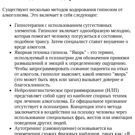
Существуют несколько методов кодирования гипнозом от
алкоголизма. Это включает в себя следующее:
Гипнотерапия с использованием суггестивных
элементов. Гипнолог включает однообразную мелодию,
которая помогает человеку погрузиться в состояние,
подобное трансу. Затем специалист ставит внушение о
вреде алкоголя.
Якорная техника гипноза. "Якорь" - это термин,
используемый в психиатрии для обозначения привязки
размышлений и эмоций к определенному ощущению.
Чтобы запрограммировать сознание пациента на отказ
от алкоголя, гипнолог выясняет, какой именно "якорь"
(это может быть звук или запах) вызывает доверие и
благосклонность.
Нейролингвистическое программирование (НЛП)
представляет собой одну из наиболее спорных техник
при лечении алкоголизма. Ее официальное признание
отсутствует в психиатрии. Концепция этого метода
заключается в воздействии на психику человека через
использование специальных фраз, жестов или имитации
поведения других людей.
Аутотренинг (самовнушение) основывается на
применении схожих фразовых шаблонов, таких как: «Я