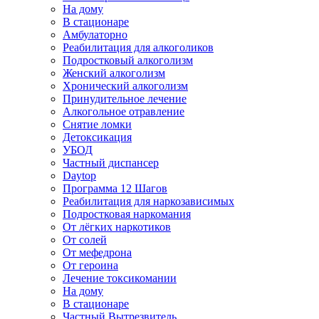
На дому
В стационаре
Амбулаторно
Реабилитация для алкоголиков
Подростковый алкоголизм
Женский алкоголизм
Хронический алкоголизм
Принудительное лечение
Алкогольное отравление
Снятие ломки
Детоксикация
УБОД
Частный диспансер
Daytop
Программа 12 Шагов
Реабилитация для наркозависимых
Подростковая наркомания
От лёгких наркотиков
От солей
От мефедрона
От героина
Лечение токсикомании
На дому
В стационаре
Частный Вытрезвитель