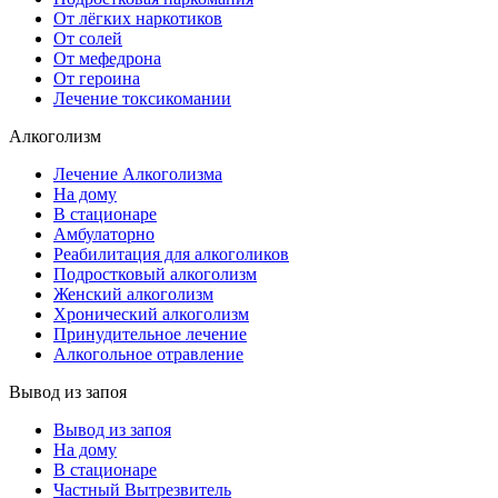
От лёгких наркотиков
От солей
От мефедрона
От героина
Лечение токсикомании
Алкоголизм
Лечение Алкоголизма
На дому
В стационаре
Амбулаторно
Реабилитация для алкоголиков
Подростковый алкоголизм
Женский алкоголизм
Хронический алкоголизм
Принудительное лечение
Алкогольное отравление
Вывод из запоя
Вывод из запоя
На дому
В стационаре
Частный Вытрезвитель