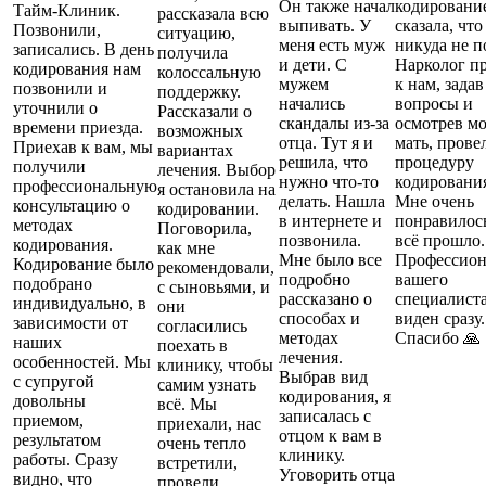
Он также начал
кодирование
Тайм-Клиник.
рассказала всю
выпивать. У
сказала, что
Позвонили,
ситуацию,
меня есть муж
никуда не п
записались. В день
получила
и дети. С
Нарколог п
кодирования нам
колоссальную
мужем
к нам, задав
позвонили и
поддержку.
начались
вопросы и
уточнили о
Рассказали о
скандалы из-за
осмотрев м
времени приезда.
возможных
отца. Тут я и
мать, прове
Приехав к вам, мы
вариантах
решила, что
процедуру
получили
лечения. Выбор
нужно что-то
кодировани
профессиональную
я остановила на
делать. Нашла
Мне очень
консультацию о
кодировании.
в интернете и
понравилось
методах
Поговорила,
позвонила.
всё прошло.
кодирования.
как мне
Мне было все
Профессион
Кодирование было
рекомендовали,
подробно
вашего
подобрано
с сыновьями, и
рассказано о
специалист
индивидуально, в
они
способах и
виден сразу.
зависимости от
согласились
методах
Спасибо 🙏
наших
поехать в
лечения.
особенностей. Мы
клинику, чтобы
Выбрав вид
с супругой
самим узнать
кодирования, я
довольны
всё. Мы
записалась с
приемом,
приехали, нас
отцом к вам в
результатом
очень тепло
клинику.
работы. Сразу
встретили,
Уговорить отца
видно, что
провели