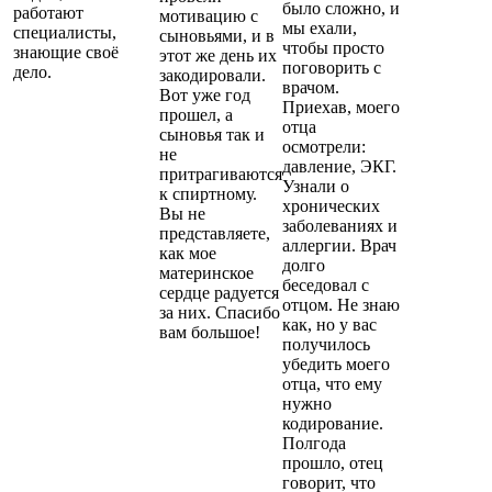
было сложно, и
работают
мотивацию с
мы ехали,
специалисты,
сыновьями, и в
чтобы просто
знающие своё
этот же день их
поговорить с
дело.
закодировали.
врачом.
Вот уже год
Приехав, моего
прошел, а
отца
сыновья так и
осмотрели:
не
давление, ЭКГ.
притрагиваются
Узнали о
к спиртному.
хронических
Вы не
заболеваниях и
представляете,
аллергии. Врач
как мое
долго
материнское
беседовал с
сердце радуется
отцом. Не знаю
за них. Спасибо
как, но у вас
вам большое!
получилось
убедить моего
отца, что ему
нужно
кодирование.
Полгода
прошло, отец
говорит, что