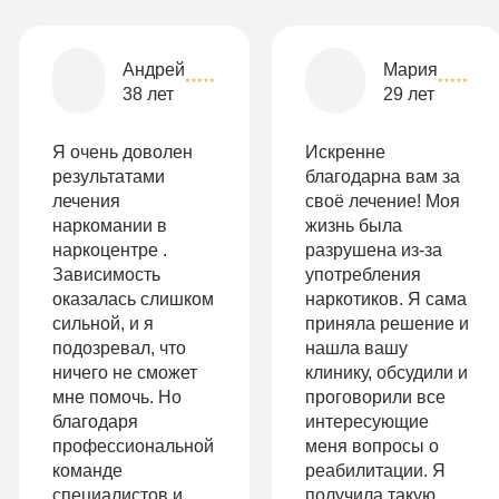
комната
Все
Андрей
Мария
опции
38 лет
29 лет
9
«Бюджетно»
Оптимальный
990
Я очень доволен
Искренне
Индивидуальная
руб
результатами
благодарна вам за
лечения
своё лечение! Моя
2-х местная
терапия
наркомании в
жизнь была
палата
наркоцентре .
разрушена из-за
Работа
Зависимость
употребления
Все
с
оказалась слишком
наркотиков. Я сама
опции
сильной, и я
приняла решение и
психологом
подозревал, что
нашла вашу
«Стандарт»
ничего не сможет
клинику, обсудили и
Усиленная
мне помочь. Но
проговорили все
Индивидуальная
детоксикация
благодаря
интересующие
терапия
профессиональной
меня вопросы о
Гарантия
команде
реабилитации. Я
Усиленная
специалистов и
получила такую