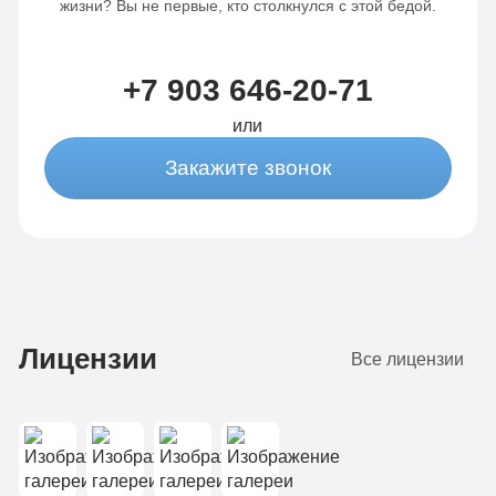
жизни? Вы не первые, кто столкнулся с этой бедой.
питание
Сбор
Сбор
анализов
+7 903 646-20-71
анализов
Отслеживание
или
Отслеживание
динамики
Закажите звонок
динамики
от 3-х
от 3-х
капельниц
капельниц
в
в день
день
Лицензии
Все лицензии
Записаться
Записаться