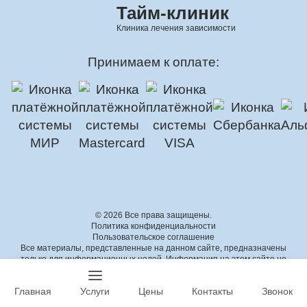
Тайм-клиник
Клиника лечения зависимости
Принимаем к оплате:
© 2026 Все права защищены.
Политика конфиденциальности
Пользовательское соглашение
Все материалы, представленные на данном сайте, предназначены
только для информационных целей. Информация на этом сайте не
предназначена для диагностики, лечения, предотвращения или
лечения каких-либо заболеваний или состояний. Информация на этом
Главная
Услуги
Цены
Контакты
Звонок
сайте не является заменой профессиональной медицинской помощи.
Администрация сайта не несет ответственности за возможные