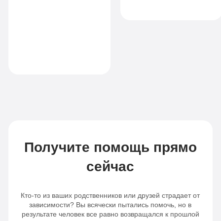
начать новую главу
спасибо!
1-я
в своей жизни. Я
14
местная
рекомендую
Комфорт
990
комната
клинику всем, кто
руб
ищет настоящую
Все
помощь
1-я местная
палата
опции
Все
«По-
опции
домашнему»
«Оптимальный»
Личный
Личный
врач
Получите помощь прямо
врач
Бесплатная
сейчас
Бесплатная
транспортировка
Кто-то из ваших родственников или друзей страдает от
транспортировка
Индивидуальное
зависимости? Вы всячески пытались помочь, но в
результате человек все равно возвращался к прошлой
Индивидуальное
питание