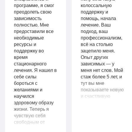
длительной
программе, я смог
колоссальную
детоксикация
ремиссии
преодолеть свою
поддержку и
Гарантия
зависимость
помощь, начала
Личный
полностью. Мне
лечение. Ваш
длительной
предоставили все
подход, ваш
санузел
необходимые
профессионализм,
ремиссии
Больничный
ресурсы и
всё на столько
Личный
поддержку во
зацепило меня.
лист
время
Опыт других
санузел
стационарного
зависимых — у
лечения. Я нашел в
меня нет слов. Мой
Больничный
себе силы
стаж более 5 лет, и
Записаться
лист
бороться с
тут вы мне
желаниями и
показываете новую
научился
и счастливую
здоровому образу
жизнь без
Записаться
жизни. Теперь я
наркотиков. Во что
9
чувствую себя
я и поверить уже
VIP
990
свободным от
не могла.
наркотиков и готов
Огромное вам
руб