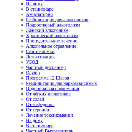
На дому
В стационаре
Амбулаторно
Реабилитация для алкоголиков
Подростковый алкоголизм
Женский алкоголизм
Хронический алкоголизм
Принудительное лечение
Алкогольное отравление
Снятие ломки
Детоксикация
УБОД
Частный диспансер
Daytop
Программа 12 Шагов
Реабилитация для наркозависимых
Подростковая наркомания
От лёгких наркотиков
От солей
От мефедрона
От героина
Лечение токсикомании
На дому
В стационаре
Частный Вытрезвитель