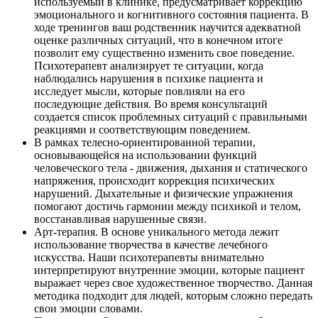
используемый в клинике, предусматривает коррекцию
эмоционального и когнитивного состояния пациента. В
ходе тренингов ваш родственник научится адекватной
оценке различных ситуаций, что в конечном итоге
позволит ему существенно изменить свое поведение.
Психотерапевт анализирует те ситуации, когда
наблюдались нарушения в психике пациента и
исследует мысли, которые повлияли на его
последующие действия. Во время консультаций
создается список проблемных ситуаций с правильными
реакциями и соответствующим поведением.
В рамках телесно-ориентированной терапии,
основывающейся на использовании функций
человеческого тела - движения, дыхания и статического
напряжения, происходит коррекция психических
нарушений. Дыхательные и физические упражнения
помогают достичь гармонии между психикой и телом,
восстанавливая нарушенные связи.
Арт-терапия. В основе уникального метода лежит
использование творчества в качестве лечебного
искусства. Наши психотерапевты внимательно
интерпретируют внутренние эмоции, которые пациент
выражает через свое художественное творчество. Данная
методика подходит для людей, которым сложно передать
свои эмоции словами.