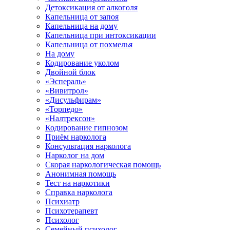
Детоксикация от алкоголя
Капельница от запоя
Капельница на дому
Капельница при интоксикации
Капельница от похмелья
На дому
Кодирование уколом
Двойной блок
«Эспераль»
«Вивитрол»
«Дисульфирам»
«Торпедо»
«Налтрексон»
Кодирование гипнозом
Приём нарколога
Консультация нарколога
Нарколог на дом
Скорая наркологическая помощь
Анонимная помощь
Тест на наркотики
Справка нарколога
Психиатр
Психотерапевт
Психолог
Семейный психолог